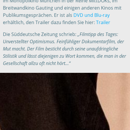
im Monopolkino München in der Reihe MittDOKs, im
Breitwandkino Gauting und einigen anderen Kinos mit
Publikumsgesprächen.
Er ist als
DVD und Blu-ray
erhältlich, den Trailer dazu finden Sie hier:
Trailer
Die Süddeutsche Zeitung schrieb:
„Filmtipp des Tages:
Unverstellter Optimismus. Feinfühliger Dokumentarfilm, der
Mut macht. Der Film besticht durch seine unaufdringliche
Stilistik und lässt diejenigen zu Wort kommen, die man in der
Gesellschaft allzu oft nicht hört…“